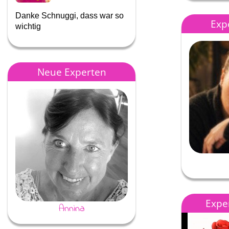
Danke Schnuggi, dass war so
Danke für deinen Blick auf 
Exp
wichtig
Dinge
Neue Experten
Exper
Annina
Melrun80