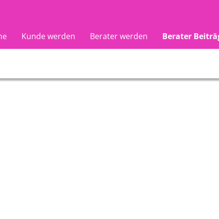
me
Kunde werden
Berater werden
Berater Beiträ
na
Aphrodite
seriou
29
PIN: 151
PIN: 12