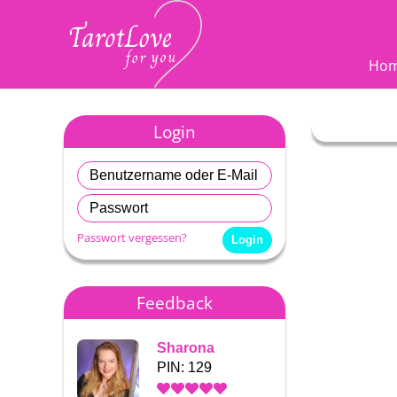
Ho
Login
Passwort vergessen?
Feedback
Sharona
Sharo
PIN: 129
PIN: 1