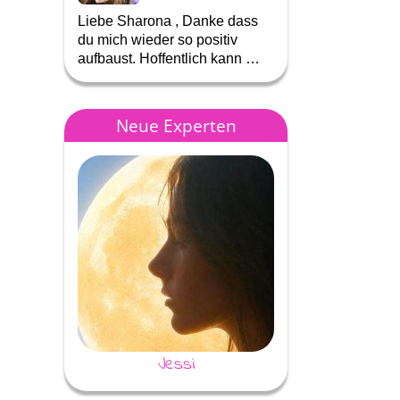
Liebe Sharona , Danke dass
Liebe Sharona , du 
du mich wieder so positiv
so oft richtig mit dei
aufbaust. Hoffentlich kann …
Aussage, herzlich
Neue Experten
Jessi
Jessy