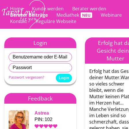
Home
Kunde werden
Berater werden
Berater Beiträge
Mediathek
Webinare
Kontakt
Reguläre Webseite
Login
Erfolg hat d
Gesicht dein
Mutter
Erfolg hat das Ges
deiner Mutter.W
Passwort vergessen?
so vieles schwer
bleibt, wenn die
Mutter keinen Pla
Feedback
im Herzen hat…
Manche Verletzu
Astrea
Astrea
im Leben sind so
PIN: 102
PIN: 102
schmerzhaft, dass
gelernt haben, sie