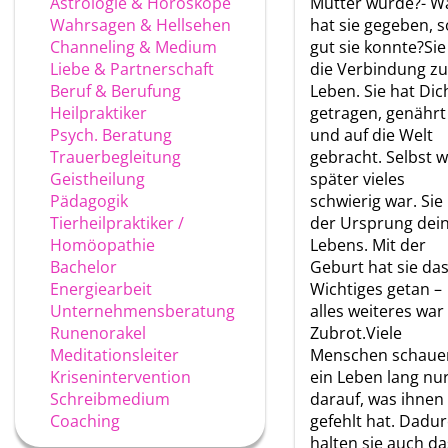
Astrologie & Horoskope
Mutter wurde?- W
Wahrsagen & Hellsehen
hat sie gegeben, s
Channeling & Medium
gut sie konnte?Sie 
Liebe & Partnerschaft
die Verbindung z
Beruf & Berufung
Leben. Sie hat Dic
Heilpraktiker
getragen, genährt
Psych. Beratung
und auf die Welt
Trauerbegleitung
gebracht. Selbst 
Geistheilung
später vieles
Pädagogik
schwierig war. Sie 
Tierheilpraktiker /
der Ursprung dei
Homöopathie
Lebens. Mit der
Bachelor
Geburt hat sie da
Energiearbeit
Wichtiges getan –
Unternehmensberatung
alles weiteres war
Runenorakel
Zubrot.Viele
Meditationsleiter
Menschen schaue
Krisenintervention
ein Leben lang nu
Schreibmedium
darauf, was ihnen
Coaching
gefehlt hat. Dadu
halten sie auch da