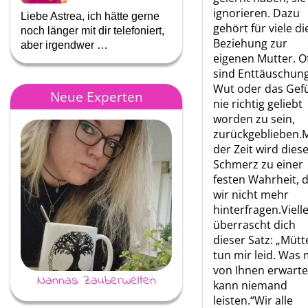
ignorieren. Dazu
Liebe Astrea, ich hätte gerne
Ich kann Dir nur immer dan
gehört für viele di
noch länger mit dir telefoniert,
das Du so für mich da bist
Beziehung zur
aber irgendwer …
wenn es mir nicht gut …
eigenen Mutter. O
sind Enttäuschung
Wut oder das Gefü
Neue Experten
nie richtig geliebt
worden zu sein,
zurückgeblieben.M
der Zeit wird dies
Schmerz zu einer
festen Wahrheit, d
wir nicht mehr
hinterfragen.Vielle
überrascht dich
dieser Satz: „Mütt
tun mir leid. Was
von Ihnen erwarte
Nannas Zauberwelten
Annina
kann niemand
leisten.“Wir alle