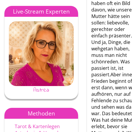
haben oft ein Bild
davon, wie unsere
Live-Stream Experten
Mutter hätte sein
sollen: liebevolle,
gerechter oder
einfach präsenter.
Und ja, Dinge, die
wehgetan haben,
muss man nicht
schönreden. Was
passiert ist, ist
passiert.Aber inne
Frieden beginnt of
erst dann, wenn w
Astrea
Ayke
aufhören, nur auf
Fehlende zu scha
und sehen was da
Methoden
war. Das bedeutet
Was hat deine Mu
Tarot & Kartenlegen
erlebt, bevor sie