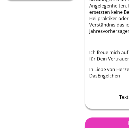
Angelegenheiten.
ersetzten keine B
Heilpraktiker oder
Verständnis das i
Jahresvorhersagen
Ich freue mich au
für Dein Vertraue
In Liebe von Herz
DasEngelchen
Text