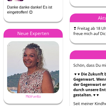
Danke danke danke! Es ist
Danke für die großartige tol
eingetroffen! 😊
Beratung!
Akt
❣ Freitag ab 18 Uh
Neue Experten
freue mich auf Di
Schön, dass Du mi
♥ ♥
Die Zukunft 
Gegenwart. Wenn 
der Gegenwart e
durch unsere Ent
gestalten.
♥ ♥
Melrun80
Marie
Seit meiner Kindhei