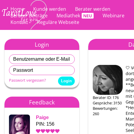
Home
Kunde werden
Berater werden
Berater Beiträge
Mediathek
Webinare
Kontakt
Reguläre Webseite
Login
D
🤍 
dort
ang
Passwort vergessen?
**B
neu
mit 
Berater ID: 176
Feedback
Geg
Gespräche: 3150
*He
Bewertungen:
Ent
260
Paige
Paige
Mani
PIN: 156
PIN: 156
Pote
See