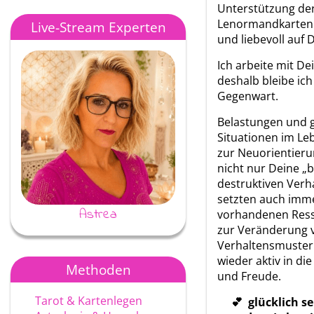
Unterstützung der
Lenormandkarten b
Live-Stream Experten
und liebevoll auf
Ich arbeite mit De
deshalb bleibe ich
Gegenwart.
Belastungen und 
Situationen im Le
zur Neuorientier
nicht nur Deine „b
destruktiven Verh
setzten auch imme
Astrea
Ayke
vorhandenen Res
zur Veränderung 
Verhaltensmuster
wieder aktiv in di
Methoden
und Freude.
Tarot & Kartenlegen
💕 glücklich se