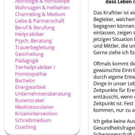
Astrologie & Horoskope
dass Leben 
Wahrsagen & Hellsehen
Das Krafttier ist 
Channeling & Medium
Begleiter, welche
Liebe & Partnerschaft
begegnen können. 
Beruf & Berufung
einlassen, zeigen 
Heilpraktiker
jetzigen Situation
Psych. Beratung
und Mittler, die un
Trauerbegleitung
Gerne ziehe ich fü
Geistheilung
Pädagogik
Oftmals kommt di
Tierheilpraktiker /
gewünschte Eintri
Homöopathie
durch eigene Entwi
Bachelor
Dinge in unser Le
Energiearbeit
Zeitpunkte für Ere
Unternehmensberatung
enttäuscht, wenn 
Runenorakel
Zeitpunkt ist. Fest
Meditationsleiter
kommen, nur zu a
Krisenintervention
Schreibmedium
Ich gebe keine Au
Coaching
Gesundheitsfragen
Schwangerschaft u