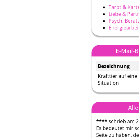
Tarot & Kart
Liebe & Part
Psych. Berat
Energiearbei
E-Mail-
Bezeichnung
Krafttier auf eine
Situation
All
****
schrieb am 2
Es bedeutet mir so
Seite zu haben, de