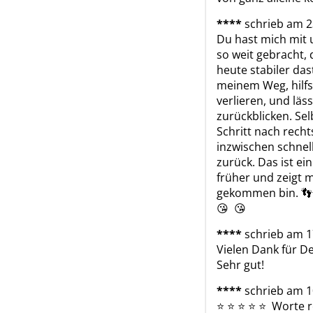
****
schrieb am 2
Du hast mich mit
so weit gebracht, 
heute stabiler das
meinem Weg, hilfst
verlieren, und läs
zurückblicken. Sel
Schritt nach rechts
inzwischen schnel
zurück. Das ist ei
früher und zeigt mi
gekommen bin. 👣  
😘  😘 
****
schrieb am 1
Vielen Dank für De
Sehr gut!
****
schrieb am 1
⭐ ️⭐ ️⭐ ️⭐ ️⭐ ️ Wor