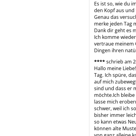
Es ist so, wie du i
den Kopf aus und f
Genau das versuch
merke jeden Tag me
Dank dir geht es m
Ich komme wieder 
vertraue meinem G
Dingen ihren natür
****
schrieb am 2
Hallo meine Liebe!
Tag. Ich spüre, das
auf mich zubewegt
sind und dass er m
möchte.Ich bleibe 
lasse mich erobern
schwer, weil ich s
bisher immer leic
so kann etwas Neu
können alte Muste
von ganz alleine k