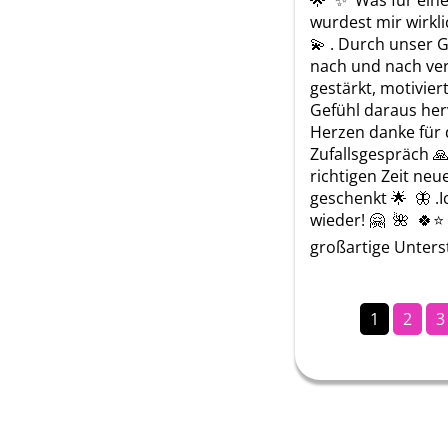
🌟  ✨  Was für eine
wurdest mir wirkli
💫 . Durch unser G
nach und nach verbl
gestärkt, motivier
Gefühl daraus her
Herzen danke für
Zufallsgespräch 🙏 
richtigen Zeit neu
geschenkt 🌟  🦋 .
wieder! 🤗  🌺  🍀⭐ 
großartige Unterst
1
2
3