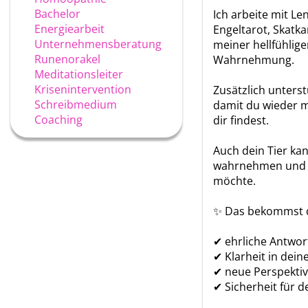
Bachelor
Ich arbeite mit L
Energiearbeit
Engeltarot, Skatk
Unternehmensberatung
meiner hellfühlige
Runenorakel
Wahrnehmung.
Meditationsleiter
Krisenintervention
Zusätzlich unterst
Schreibmedium
damit du wieder me
Coaching
dir findest.
Auch dein Tier kan
wahrnehmen und di
möchte.
✨ Das bekommst d
✔ ehrliche Antwor
✔ Klarheit in dein
✔ neue Perspekti
✔ Sicherheit für d