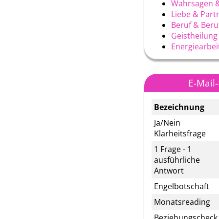
Wahrsagen &
Liebe & Part
Beruf & Ber
Geistheilung
Energiearbei
E-Mail
Bezeichnung
Ja/Nein
Klarheitsfrage
1 Frage - 1
ausführliche
Antwort
Engelbotschaft
Monatsreading
Beziehungscheck