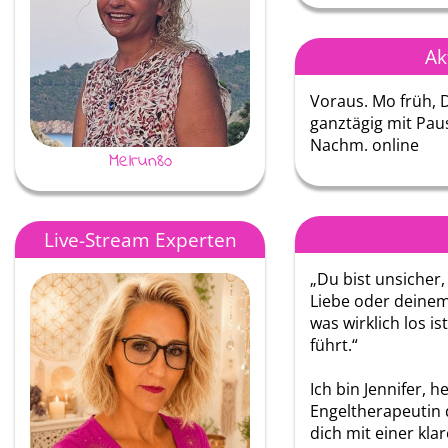
Ak
Voraus. Mo früh, D
ganztägig mit Pau
Nachm. online
Melrun80
Moira
Live-Stream Experten
„Du bist unsicher,
Liebe oder deinem 
was wirklich los i
führt.“
Ich bin Jennifer, h
Engeltherapeutin 
dich mit einer kla