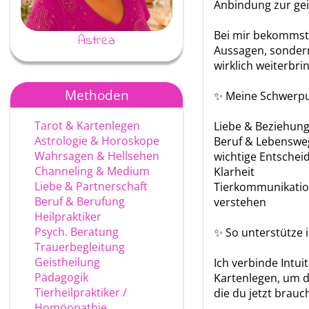
Anbindung zur gei
Bei mir bekommst
Astrea
Ayke
Aussagen, sondern
wirklich weiterbri
Methoden
✨ Meine Schwerpu
Tarot & Kartenlegen
Liebe & Beziehun
Astrologie & Horoskope
Beruf & Lebenswe
Wahrsagen & Hellsehen
wichtige Entscheid
Channeling & Medium
Klarheit
Liebe & Partnerschaft
Tierkommunikation
Beruf & Berufung
verstehen
Heilpraktiker
Psych. Beratung
✨ So unterstütze i
Trauerbegleitung
Geistheilung
Ich verbinde Intui
Pädagogik
Kartenlegen, um d
Tierheilpraktiker /
die du jetzt brauc
Homöopathie