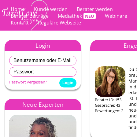
Home
Kunde werden
Berater werden
Berater Beiträge
Mediathek
Webinare
Kontakt
Reguläre Webseite
Login
Enge
Du 
brau
Manc
Passwort vergessen?
in d
erke
ist.
Berater ID: 153
Neue Experten
und
Gespräche: 43
neue
Bewertungen: 2
und 
und
find