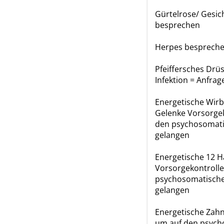
Gürtelrose/ Gesic
besprechen
Herpes besprech
Pfeiffersches Drüs
Infektion = Anfrag
Energetische Wirb
Gelenke Vorsorge
den psychosomati
gelangen
Energetische 12 
Vorsorgekontroll
psychosomatische
gelangen
Energetische Zahn
um auf den psych