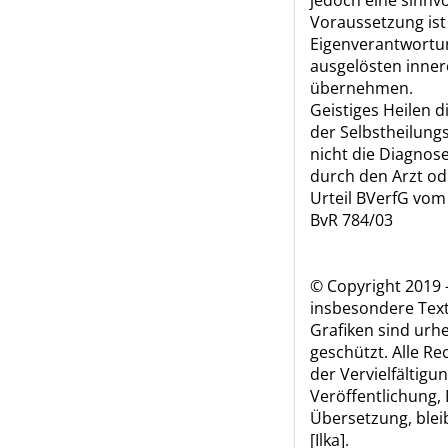
jedoch eine sinnvo
Voraussetzung ist 
Eigenverantwortun
ausgelösten inner
übernehmen.
Geistiges Heilen d
der Selbstheilungs
nicht die Diagnos
durch den Arzt ode
Urteil BVerfG vom
BvR 784/03
© Copyright 2019 –
insbesondere Text
Grafiken sind urh
geschützt. Alle Rec
der Vervielfältigun
Veröffentlichung,
Übersetzung, blei
[Ilka].