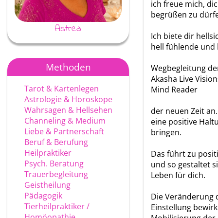
ich freue mich, di
begrüßen zu dürf
Astrea
Ayke
Ich biete dir hellsi
hell fühlende und 
Methoden
Wegbegleitung der
Akasha Live Visio
Tarot & Kartenlegen
Mind Reader
Astrologie & Horoskope
Wahrsagen & Hellsehen
der neuen Zeit an. 
Channeling & Medium
eine positive Halt
Liebe & Partnerschaft
bringen.
Beruf & Berufung
Heilpraktiker
Das führt zu posi
Psych. Beratung
und so gestaltet si
Trauerbegleitung
Leben für dich.
Geistheilung
Pädagogik
Die Veränderung 
Tierheilpraktiker /
Einstellung bewir
Homöopathie