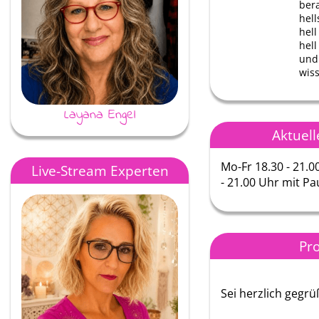
ber
hell
hell
hel
und 
wis
Layana Engel
Jessy
Aktuell
Mo-Fr 18.30 - 21.0
Live-Stream Experten
- 21.00 Uhr mit Pa
Pro
Sei herzlich gegrüß