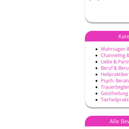
Kat
Wahrsagen &
Channeling 
Liebe & Part
Beruf & Ber
Heilpraktiker
Psych. Berat
Trauerbegle
Geistheilung
Tierheilprak
Alle B