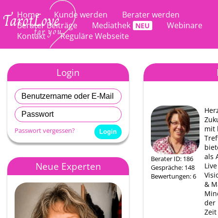
Home
Kunde werden
Berater werden
Berater Beiträge
Mediathek
Webinare
Kontakt
Reguläre Webseite
Login
Herz
Zuku
mit
Passwort vergessen?
Tref
biet
als
Berater ID: 186
Neue Experten
Live
Gespräche: 148
Vis
Bewertungen: 6
& M
Min
der
Zeit