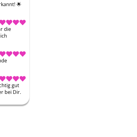
rkannt! 🌟
 die 
ch 
de 
htig gut 
 bei Dir.