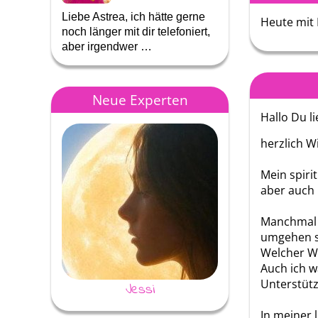
Liebe Astrea, ich hätte gerne
Ich kann Dir nur i
Heute mit
noch länger mit dir telefoniert,
das Du so für mich d
aber irgendwer …
wenn es mir nicht g
Neue Experten
Hallo Du li
herzlich W
Mein spiri
aber auch 
Manchmal k
umgehen s
Welcher We
Auch ich w
Unterstüt
Jessi
Moira
In meiner 