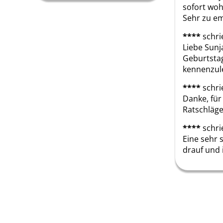
sofort woh
Sehr zu em
****
schri
Liebe Sunja
Geburtstag
kennenzule
****
schri
Danke, für
Ratschläge
****
schri
Eine sehr 
drauf und 