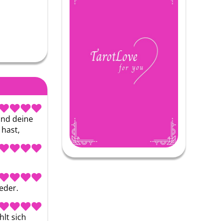
nd deine 
 hast,
eder.
t sich 