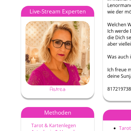
Lenormand
Live-Stream Experten
wie der mö
Welchen We
Ich werde 
die Dich s
aber viell
Was auch i
Ich freue 
deine Sunj
Astrea
Ayke
817219738
Methoden
Tarot & Kartenlegen
Tarot