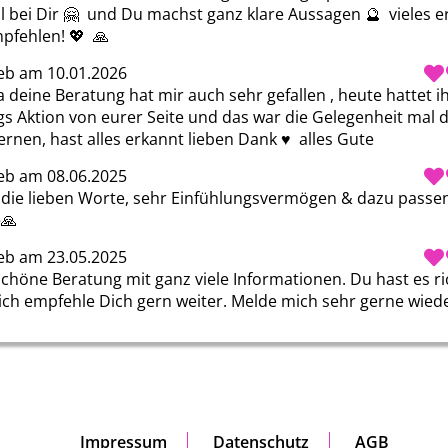
l bei Dir 🤗  und Du machst ganz klare Aussagen 🔮  vieles e
pfehlen! 💖  🙏 
eb am 10.01.2026
 deine Beratung hat mir auch sehr gefallen , heute hattet ihr
s Aktion von eurer Seite und das war die Gelegenheit mal di
rnen, hast alles erkannt lieben Dank ♥ ️ alles Gute
eb am 08.06.2025
 die lieben Worte, sehr Einfühlungsvermögen & dazu passen
🙏 
eb am 23.05.2025
schöne Beratung mit ganz viele Informationen. Du hast es ric
ich empfehle Dich gern weiter. Melde mich sehr gerne wieder
Impressum
Datenschutz
AGB