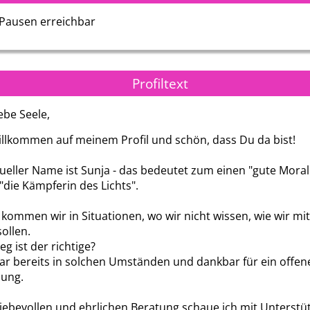
mmer danken
Danke dir für deine liebevolle
Liebe Aradia danke f
 Pausen erreichbar
a bist
Beratung und deine
Unterstützung und de
ut …
aufbauenden Worte, hören
❤️🕊️
uns…
Profiltext
ebe Seele,
illkommen auf meinem Profil und schön, dass Du da bist!
tueller Name ist Sunja - das bedeutet zum einen "gute Moral
"die Kämpferin des Lichts".
ommen wir in Situationen, wo wir nicht wissen, wie wir mit
ollen.
g ist der richtige?
ar bereits in solchen Umständen und dankbar für ein offe
zung.
Nebelweg
Engelmedium Je
liebevollen und ehrlichen Beratung schaue ich mit Unterstü