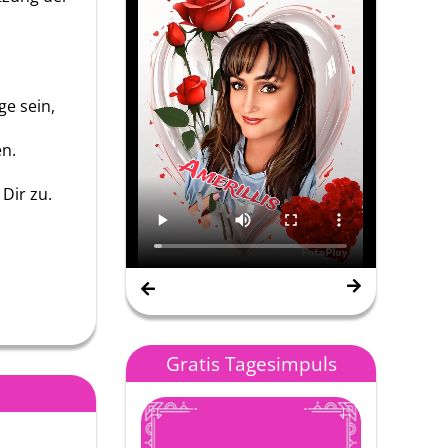
ge sein,
en.
Dir zu.
Nana Gipsy Spirit
Gratis Tagesimpuls