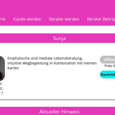
me
Kunde werden
Berater werden
Berater Beiträ
Sunja
Emphatische und mediale Lebensberatung,
Offlin
intuitive Wegbegleitung in Kombination mit meinen
Preis: 
Karten
Nachric
23
32
 7
Nuran
Aradia 
02
PIN: 188
PIN: 10
Aktueller Hinweis