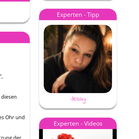
ür deine
Meine liebe Aradia!Da
Für mich wie immer die beste
Experten - Tipp
ine Sicht
alles du bist die beste
auf Erden 💕💕💕
wann man mit dir r…
",
 diesen
Jessy
nes Ohr und
Experten - Videos
nnifer
Marie
Evita
tzung der