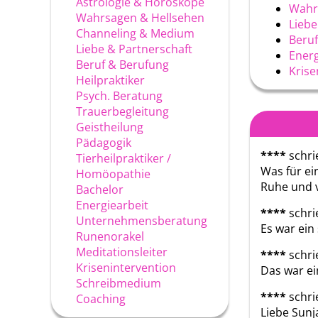
Astrologie & Horoskope
Wahr
Wahrsagen & Hellsehen
Liebe
Channeling & Medium
Beruf
Liebe & Partnerschaft
Energ
Beruf & Berufung
Krise
Heilpraktiker
Psych. Beratung
Trauerbegleitung
Geistheilung
Pädagogik
****
schri
Tierheilpraktiker /
Was für ei
Homöopathie
Ruhe und v
Bachelor
Energiearbeit
****
schri
Unternehmensberatung
Es war ein
Runenorakel
Meditationsleiter
****
schri
Krisenintervention
Das war ei
Schreibmedium
****
schri
Coaching
Liebe Sunj