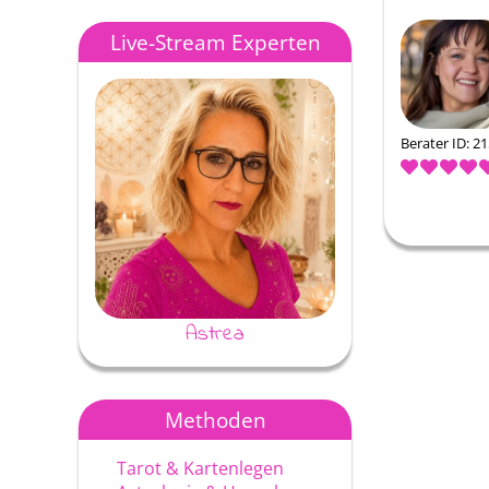
Live-Stream Experten
Berater ID: 2
Astrea
Ayke
Methoden
Tarot & Kartenlegen