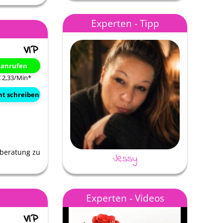
iebevolle
Liebe Aradia danke für deine
Für mich wie immer di
Experten - Tipp
Unterstützung und deine Sicht
auf Erden 💕💕💕
 hören
❤️🕊️
t anrufen
€ 2,33/Min
*
ht schreiben
ilberatung zu
Jessy
Experten - Videos
Evita
Nebelweg