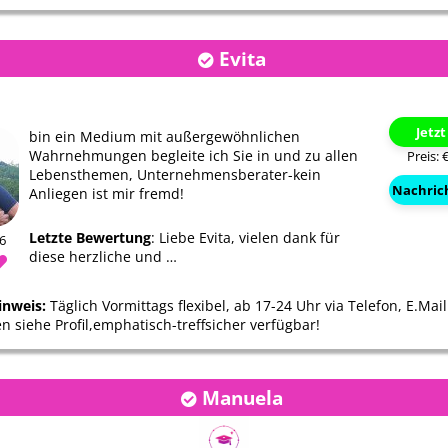
tte gerne
Ich kann Dir nur immer danken
Danke dir für deine l
elefoniert,
das Du so für mich da bist
Beratung und deine
Evita
wenn es mir nicht gut …
aufbauenden Worte,
uns…
Jetz
bin ein Medium mit außergewöhnlichen
Wahrnehmungen begleite ich Sie in und zu allen
Preis: 
Lebensthemen, Unternehmensberater-kein
Nachric
Anliegen ist mir fremd!
Letzte Bewertung
: Liebe Evita, vielen dank für
06
diese herzliche und …
inweis:
Täglich Vormittags flexibel, ab 17-24 Uhr via Telefon, E.Ma
n siehe Profil,emphatisch-treffsicher verfügbar!
Manuela
Jessy
Annina