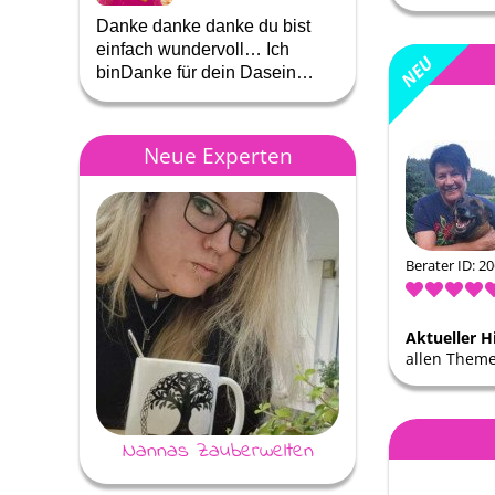
Danke danke danke du bist
Liebe Astrea, ich hä
einfach wundervoll… Ich
noch länger mit dir t
binDanke für dein Dasein…
aber irgendwer …
Neue Experten
Berater ID: 2
Aktueller H
allen Theme
Nannas Zauberwelten
Merlin