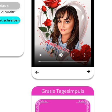
rlaub
€ 2,09/Min
*
ht schreiben
Nana Gipsy Spirit
Gratis Tagesimpuls