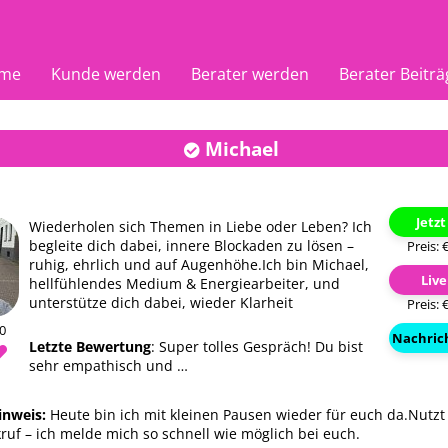
me
Kunde werden
Berater werden
Berater Beiträ
Michael
Jetz
Wiederholen sich Themen in Liebe oder Leben? Ich
begleite dich dabei, innere Blockaden zu lösen –
Preis: 
ruhig, ehrlich und auf Augenhöhe.Ich bin Michael,
Liv
hellfühlendes Medium & Energiearbeiter, und
unterstütze dich dabei, wieder Klarheit
Preis: 
20
Nachric
Letzte Bewertung
: Super tolles Gespräch! Du bist
sehr empathisch und …
Astrea
Nuran
inweis:
Heute bin ich mit kleinen Pausen wieder für euch da.Nutz
02
PIN: 102
PIN: 18
ruf – ich melde mich so schnell wie möglich bei euch.