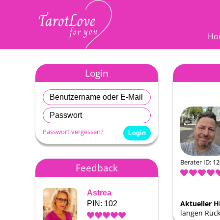
Ho
Login
Passwort vergessen?
Berater ID: 1
Feedback
Astrea
Astrea
Aktueller H
PIN: 102
PIN: 1
langen Rück