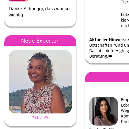
Tie
Danke Schnuggi, dass war so
Danke für deinen Blick auf 
Let
wichtig
Dinge
klar
mic
Neue Experten
Aktueller Hinweis:
.
Botschaften rund um 
Das absolute Highlig
Beratung.👑
Emp
Lebe
Weg
Kom
Melrun80
Jessi
Kar