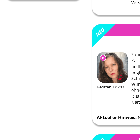
Ver
Sab
Kar
hell
begl
Sch
Wund
Berater ID: 240
ohn
Dua
Narz
Aktueller Hinweis: