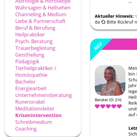
Astrologie & Horoskope
…
Wahrsagen & Hellsehen
Channeling & Medium
Aktueller Hinweis:
✨
Liebe & Partnerschaft
da 💞 Bitte Rückruf
Beruf & Berufung
Heilpraktiker
Psych. Beratung
Trauerbegleitung
Geistheilung
Pädagogik
Tierheilpraktiker /
Mei
bin
Homöopathie
Sch
Bachelor
Jah
Energiearbeit
lege
Unternehmensberatung
Hell
Berater ID: 216
Runenorakel
Rei
Meditationsleiter
und
auf 
Krisenintervention
Schreibmedium
Let
Coaching
Sich