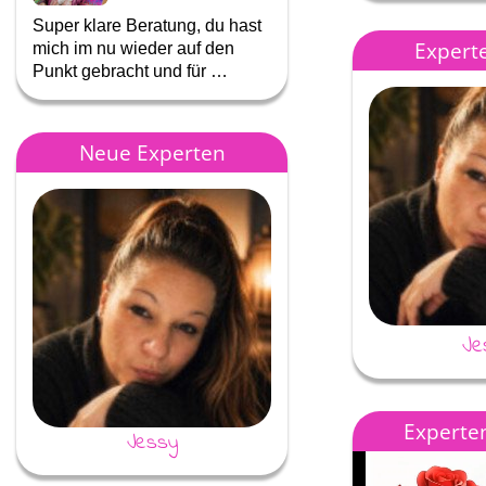
Super klare Beratung, du hast
danke dir für jedes tolle
Experte
mich im nu wieder auf den
gespräch mein schatz! du bi
Punkt gebracht und für …
super💕💕💕
Neue Experten
Je
Experten
Jessy
Nebelweg